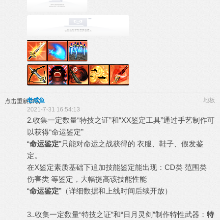
老咸鱼
地板
点击重新加载
2021-7-31 16:54:13
2.收集一定数量“特技之证”和“XX鉴定工具”通过手艺制作可
以获得“命运鉴定”
“
命运鉴定
”只能对命运之战获得的 衣服、鞋子、假发鉴
定。
在X鉴定素质基础下追加技能鉴定能出现：CD类 范围类
伤害类 等鉴定，大幅提高该技能性能
“
命运鉴定
”（详细数据和上线时间后续开放）
3..收集一定数量“特技之证”和“日月灵剑”制作特性武器：
特