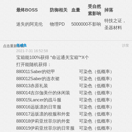
受自然
最终BOSS
防御相关
血量
掉落
素影响
特技之证，
迷失的阿克伦
物理PD
5000000
不影响
圣器材料
老咸鱼
沙发
点击重新加载
2021-7-31 16:52:58
宝箱能100%获得 “命运通关宝箱”*X个
打开能随机获得：
880011
Saber的铠甲
可染色（低概率）
880012
Saber的连衣裙
可染色（低概率）
880013
赤原礼装
可染色（低概率）
880014
吉尔伽美什的休闲装
可染色（低概率）
880015
Lancer的战斗服
可染色（低概率）
880016
远坂凛的日常服
可染色（低概率）
880017
远坂凛的校服和外套
可染色（低概率）
880018
伊莉亚丝菲尔的外套
可染色（低概率）
880019
伊莉亚丝菲尔的日常服
可染色（低概率）