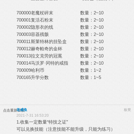
700000
老魔杖碎末
数量：2~10
700001
复活石粉末
数量：2~10
700002
隐形衣的线
数量：2~10
700003
容器残骸
数量：2~10
700011
斯莱特林的挂坠盒
数量：2~10
700012
赫奇帕奇的金杯
数量：2~10
700013
拉文克劳的冠冕
数量：2~10
700014
马沃罗·冈特的戒指
数量：2~10
700009
哈利币
数量：1~2
700165
升学分数
数量：1~5
老咸鱼
板凳
点击重新加载
2021-7-31 16:53:20
1.收集一定数量“特技之证”
可以兑换技能（注意技能不能升级，只能为练习）