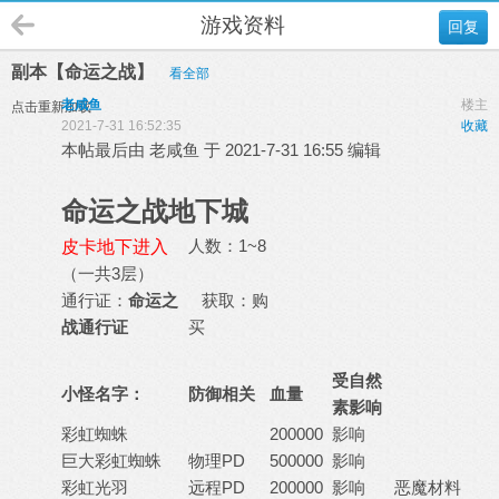
游戏资料
回复
副本【命运之战】
看全部
老咸鱼
楼主
点击重新加载
2021-7-31 16:52:35
收藏
本帖最后由 老咸鱼 于 2021-7-31 16:55 编辑
命运之战地下城
人数：1~8
皮卡地下进入
（一共3层）
通行证：
命运之
获取：购
战通行证
买
受自然
小怪名字：
防御相关
血量
素影响
彩虹蜘蛛
200000
影响
巨大彩虹蜘蛛
物理PD
500000
影响
彩虹光羽
远程PD
200000
影响
恶魔材料