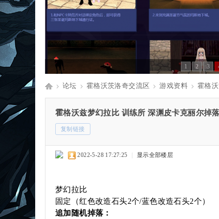
1
2
3
论坛
霍格沃茨洛奇交流区
游戏资料
霍格沃
麻
»
›
›
›
霍格沃兹梦幻拉比 训练所 深渊皮卡克丽尔掉
复制链接
瓜
2022-5-28 17:27:25
|
显示全部楼层
梦幻拉比
洛
固定（红色改造石头2个/蓝色改造石头2个）
追加随机掉落：