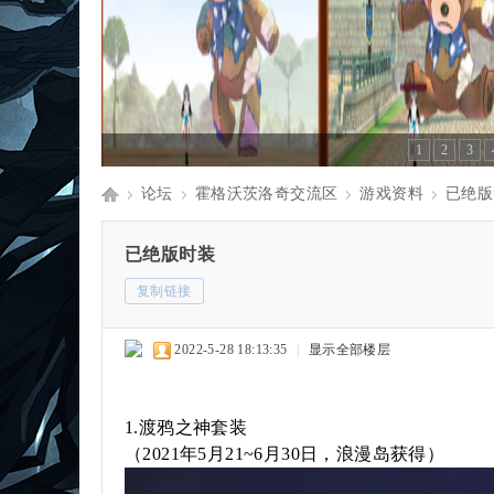
1
2
3
论坛
霍格沃茨洛奇交流区
游戏资料
已绝版
麻
»
›
›
›
已绝版时装
复制链接
瓜
2022-5-28 18:13:35
|
显示全部楼层
1.渡鸦之神套装
洛
（2021年5月21~6月30日，浪漫岛获得）